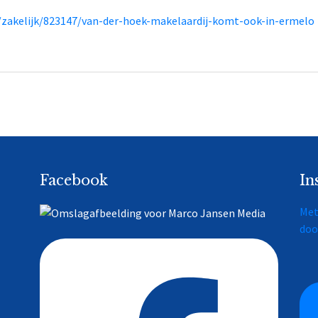
/zakelijk/823147/van-der-hoek-makelaardij-komt-ook-in-ermelo
Facebook
In
Met
do