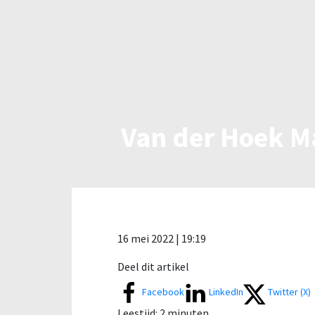
Van der Hoek M
16 mei 2022 | 19:19
Deel dit artikel
Facebook
LinkedIn
Twitter (X)
Leestijd:
2
minuten