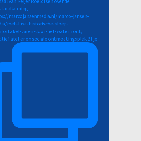
atief atelier en sociale ontmoetingsplek Blije