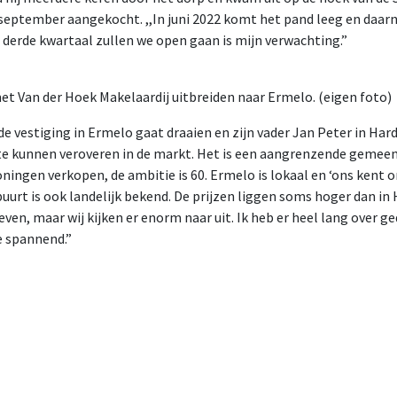
d september aangekocht. ,,In juni 2022 komt het pand leeg en daarn
derde kwartaal zullen we open gaan is mijn verwachting.”
t Van der Hoek Makelaardij uitbreiden naar Ermelo. (eigen foto)
e vestiging in Ermelo gaat draaien en zijn vader Jan Peter in Harde
 te kunnen veroveren in de markt. Het is een aangrenzende gemeen
ningen verkopen, de ambitie is 60. Ermelo is lokaal en ‘ons kent on
rt is ook landelijk bekend. De prijzen liggen soms hoger dan in 
even, maar wij kijken er enorm naar uit. Ik heb er heel lang over 
je spannend.”