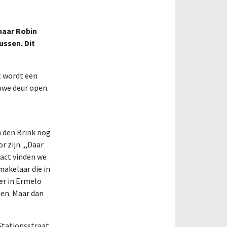
naar Robin
ussen. Dit
t wordt een
euwe deur open.
n den Brink nog
 zijn. ,,Daar
tact vinden we
makelaar die in
 er in Ermelo
ien. Maar dan
Stationsstraat.