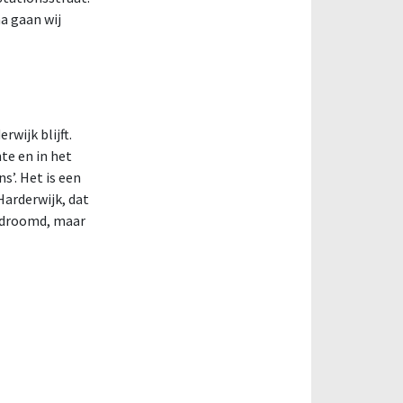
a gaan wij
rwijk blijft.
te en in het
s’. Het is een
Harderwijk, dat
gedroomd, maar