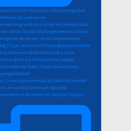
zamarkten in de zomer en ‘exclusief blijven
t