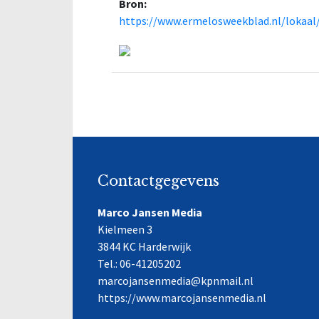
Bron:
https://www.ermelosweekblad.nl/lokaal
Contactgegevens
Marco Jansen Media
Kielmeen 3
3844 KC Harderwijk
Tel.: 06-41205202
marcojansenmedia@kpnmail.nl
https://www.marcojansenmedia.nl