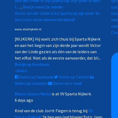
van-der-linde-is-bij-sparta-op-zijn-plek-ik-ben-
t...
...
Bekijk meer
Zie minder
Victor van der Linde is bij Sparta op zijn plek: ‘Ik
ben trots op de aanvoerdersband’
www.stadnijkerk.nl
Cre
[NIJKERK] Hij voelt zich thuis bij Sparta Nijkerk
en aan het begin van zijn derde jaar wordt Victor
van der Linde gezien als één van de leiders van
het elftal. Niet als de eerste aanvoerder, dat bli...
Bekijk op Facebook
·
Delen
Delen op Facebook
Delen op Twitter
Delen op LinkedIn
Delen via e-mail
Marco Jansen Media
is at VV Sparta Nijkerk.
6 days ago
Kind van de club Jorrit Fiegen is terug bij
V.V.
Sparta Nijkerk
: 'Ik ben een laatbloeier'
foto: Jaap