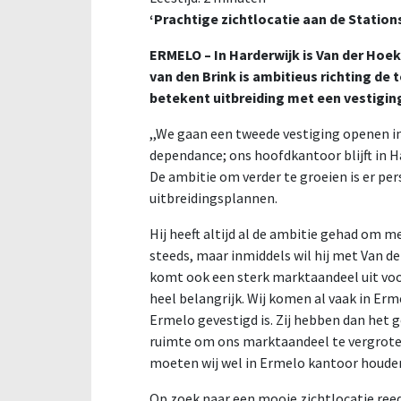
‘Prachtige zichtlocatie aan de Station
ERMELO – In Harderwijk is Van der Hoe
van den Brink is ambitieus richting de
betekent uitbreiding met een vestiging
,,We gaan een tweede vestiging openen in
dependance; ons hoofdkantoor blijft in Ha
De ambitie om verder te groeien is er per
uitbreidingsplannen.
Hij heeft altijd al de ambitie gehad om
steeds, maar inmiddels wil hij met Van d
komt ook een sterk marktaandeel uit voor
heel belangrijk. Wij komen al vaak in Er
Ermelo gevestigd is. Zij hebben dan het g
ruimte om ons marktaandeel te vergroten
moeten wij wel in Ermelo kantoor houden
Op zoek naar een mooie zichtlocatie reed