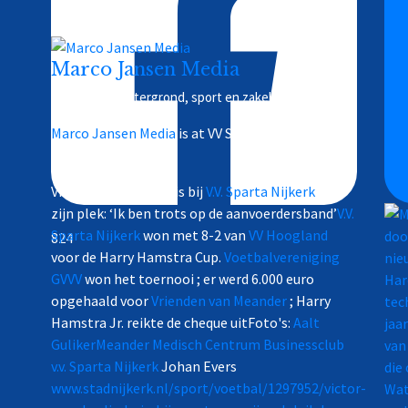
Marco Jansen Media
Nieuws en achtergrond, sport en zakelijk
Marco Jansen Media
is at VV Sparta Nijkerk.
6 days ago
Victor van der Linde is bij
V.V. Sparta Nijkerk
op
zijn plek: ‘Ik ben trots op de aanvoerdersband’
V.V.
Sparta Nijkerk
won met 8-2 van
VV Hoogland
824
voor de Harry Hamstra Cup.
Voetbalvereniging
GVVV
won het toernooi ; er werd 6.000 euro
opgehaald voor
Vrienden van Meander
; Harry
Hamstra Jr. reikte de cheque uit
Foto's:
Aalt
Guliker
Meander Medisch Centrum
Businessclub
v.v. Sparta Nijkerk
Johan Evers
www.stadnijkerk.nl/sport/voetbal/1297952/victor-