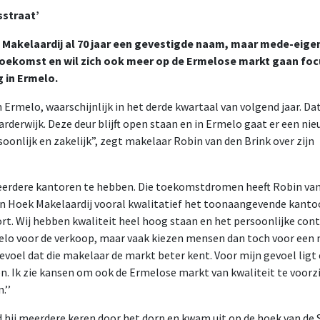
sstraat’
k Makelaardij al 70 jaar een gevestigde naam, maar mede-eige
 toekomst en wil zich ook meer op de Ermelose markt gaan foc
 in Ermelo.
 Ermelo, waarschijnlijk in het derde kwartaal van volgend jaar. Da
rderwijk. Deze deur blijft open staan en in Ermelo gaat er een ni
soonlijk en zakelijk”, zegt makelaar Robin van den Brink over zijn
 meerdere kantoren te hebben. Die toekomstdromen heeft Robin va
en Hoek Makelaardij vooral kwalitatief het toonaangevende kantoor
t. Wij hebben kwaliteit heel hoog staan en het persoonlijke con
melo voor de verkoop, maar vaak kiezen mensen dan toch voor een 
evoel dat die makelaar de markt beter kent. Voor mijn gevoel ligt
. Ik zie kansen om ook de Ermelose markt van kwaliteit te voorz
.’’
 hij meerdere keren door het dorp en kwam uit op de hoek van de 