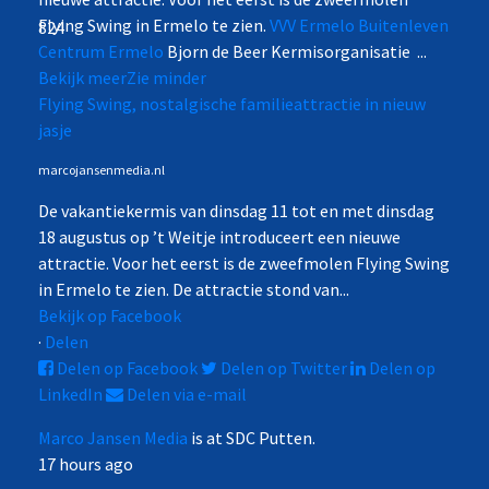
Flying Swing in Ermelo te zien.
VVV Ermelo Buitenleven
824
Centrum Ermelo
Bjorn de Beer Kermisorganisatie
...
Bekijk meer
Zie minder
Flying Swing, nostalgische familieattractie in nieuw
jasje
marcojansenmedia.nl
De vakantiekermis van dinsdag 11 tot en met dinsdag
18 augustus op ’t Weitje introduceert een nieuwe
attractie. Voor het eerst is de zweefmolen Flying Swing
in Ermelo te zien. De attractie stond van...
Bekijk op Facebook
·
Delen
Delen op Facebook
Delen op Twitter
Delen op
LinkedIn
Delen via e-mail
Marco Jansen Media
is at SDC Putten.
17 hours ago