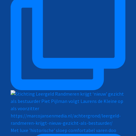
Met luxe 'historische' sloep comfortabel varen doo