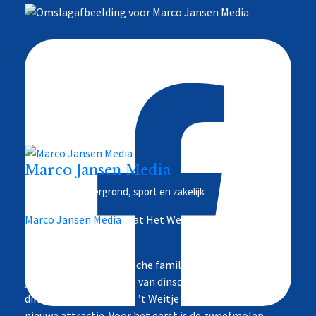
Marco Jansen Media
Nieuws en achtergrond, sport en zakelijk
Marco Jansen Media
is at Het Weitje Ermelo.
7 hours ago
Flying Swing, nostalgische familieattractie in nieuw
jasje
De vakantiekermis van dinsdag 11 tot en met
dinsdag 18 augustus op ’t Weitje introduceert een
nieuwe attractie. Voor het eerst is de zweefmolen