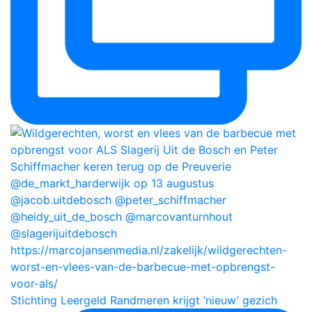
Stichting Leergeld Randmeren krijgt ‘nieuw’ gezich