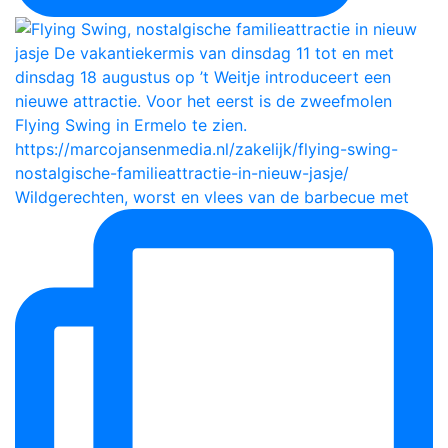
Wildgerechten, worst en vlees van de barbecue met