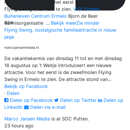
nieuwe attractie. Voor het eerst is de zweefmolen
Flying Swing in Ermelo te zien.
VVV Ermelo
Buitenleven
Centrum Ermelo
Bjorn de Beer
824
Kermisorganisatie
...
Bekijk meer
Zie minder
Flying Swing, nostalgische familieattractie in nieuw
jasje
marcojansenmedia.nl
De vakantiekermis van dinsdag 11 tot en met dinsdag
18 augustus op ’t Weitje introduceert een nieuwe
attractie. Voor het eerst is de zweefmolen Flying
Swing in Ermelo te zien. De attractie stond van...
Bekijk op Facebook
·
Delen
Delen op Facebook
Delen op Twitter
Delen op
LinkedIn
Delen via e-mail
Marco Jansen Media
is at SDC Putten.
23 hours ago