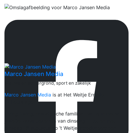
Marco Jansen Media
Nieuws en achtergrond, sport en zakelijk
Marco Jansen Media
is at Het Weitje Ermelo.
12 hours ago
Flying Swing, nostalgische familieattractie in nieuw
jasje
De vakantiekermis van dinsdag 11 tot en met
dinsdag 18 augustus op ’t Weitje introduceert een