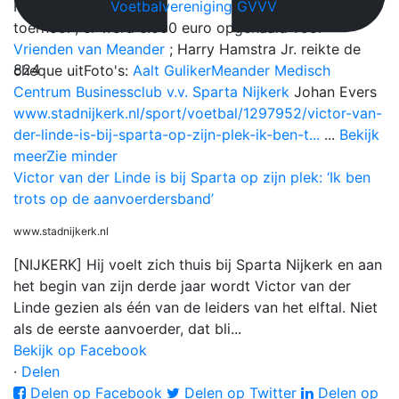
Hamstra Cup.
Voetbalvereniging GVVV
won het
toernooi ; er werd 6.000 euro opgehaald voor
Vrienden van Meander
; Harry Hamstra Jr. reikte de
824
cheque uit
Foto's:
Aalt Guliker
Meander Medisch
Centrum
Businessclub v.v. Sparta Nijkerk
Johan Evers
www.stadnijkerk.nl/sport/voetbal/1297952/victor-van-
der-linde-is-bij-sparta-op-zijn-plek-ik-ben-t...
...
Bekijk
meer
Zie minder
Victor van der Linde is bij Sparta op zijn plek: ‘Ik ben
trots op de aanvoerdersband’
www.stadnijkerk.nl
[NIJKERK] Hij voelt zich thuis bij Sparta Nijkerk en aan
het begin van zijn derde jaar wordt Victor van der
Linde gezien als één van de leiders van het elftal. Niet
als de eerste aanvoerder, dat bli...
Bekijk op Facebook
·
Delen
Delen op Facebook
Delen op Twitter
Delen op