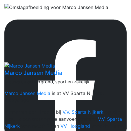
Marco Jansen Media
Nieuws en achtergrond, sport en zakelijk
Marco Jansen Media
is at VV Sparta Nijkerk.
4 days ago
Victor van der Linde is bij
V.V. Sparta Nijkerk
op zijn
plek: ‘Ik ben trots op de aanvoerdersband’
V.V. Sparta
Nijkerk
won met 8-2 van
VV Hoogland
voor de Harry